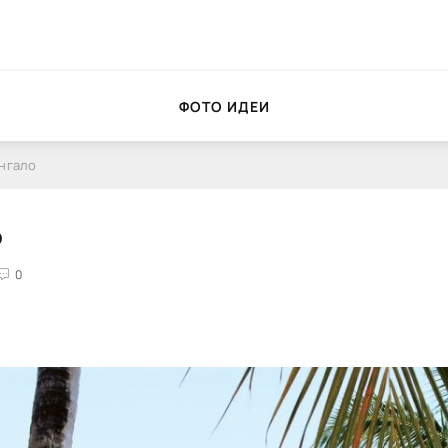
ФОТО ИДЕИ
нгало
о
0