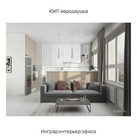
ЮИТ евродвушка
Инград интерьер офиса