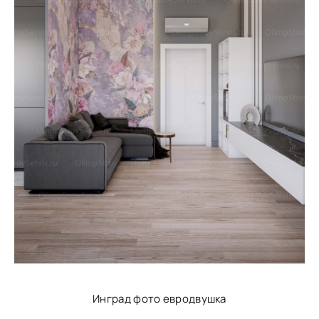
Инград фото евродвушка