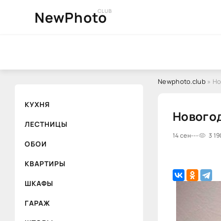
CLUB
NewPhoto
Newphoto.club
» Но
КУХНЯ
Новогод
ЛЕСТНИЦЫ
14 сен
---
3 19
ОБОИ
КВАРТИРЫ
ШКАФЫ
ГАРАЖ