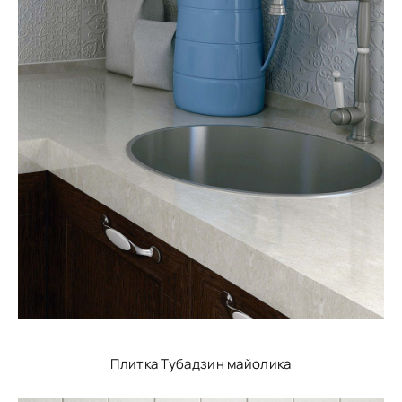
Плитка Тубадзин майолика