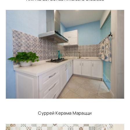
Суррей Керама Марацци