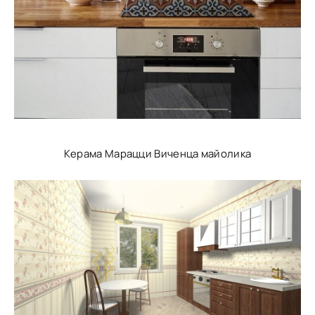
Керама Марацци Виченца майолика