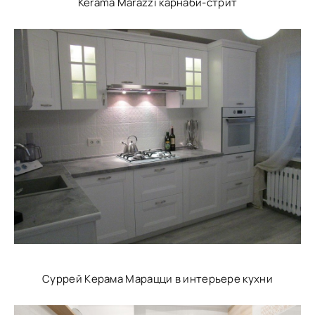
Kerama Marazzi карнаби-стрит
Суррей Керама Марацци в интерьере кухни