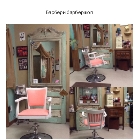
Барбери барбершоп