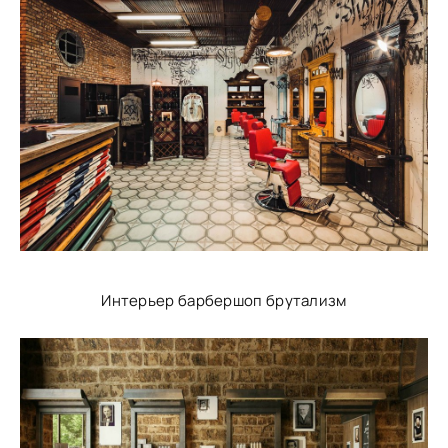
Интерьер барбершоп брутализм