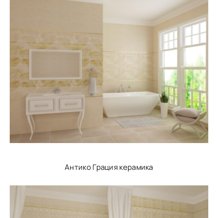
Антико Грация керамика