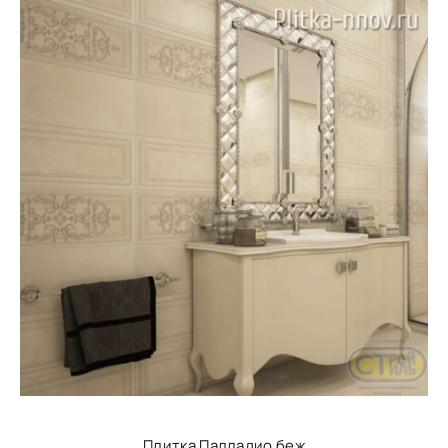
Плитка Палладио беж