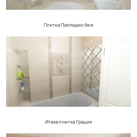
Плитка Палладио беж
Итака плитка Грация