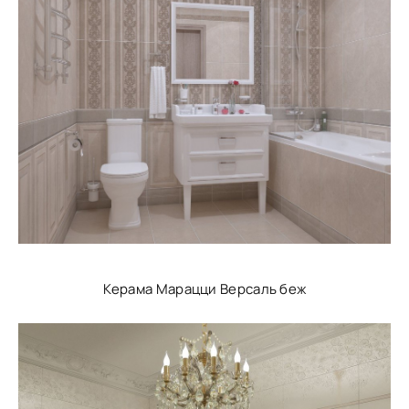
Керама Марацци Версаль беж