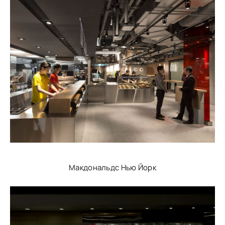
Макдональдс Нью Йорк