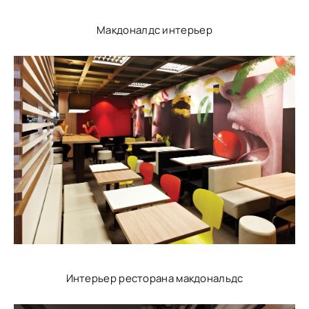
Макдоналдс интерьер
Интерьер ресторана макдональдс