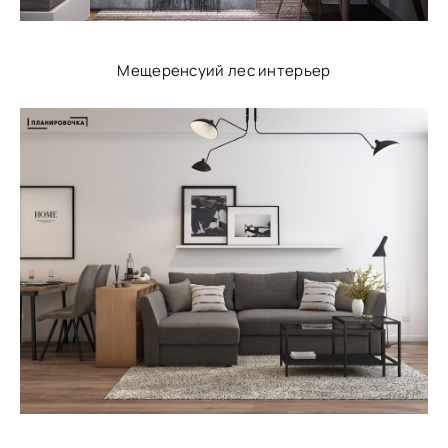
Мещеренсуий лес интерьер