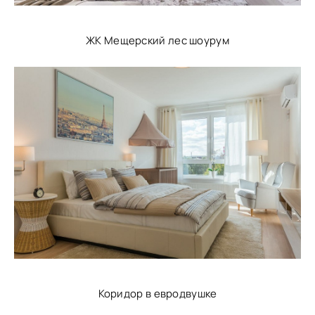
ЖК Мещерский лес шоурум
Коридор в евродвушке