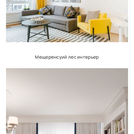
Мещеренсуий лес интерьер