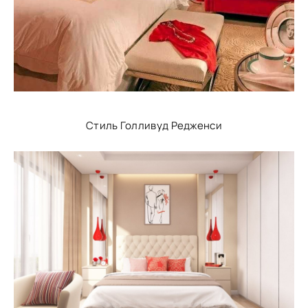
Стиль Голливуд Редженси