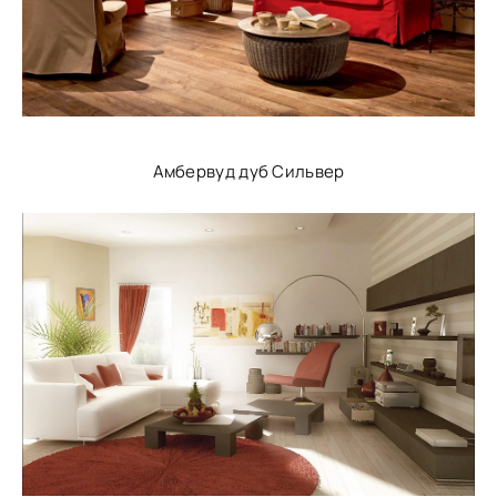
Амбервуд дуб Сильвер