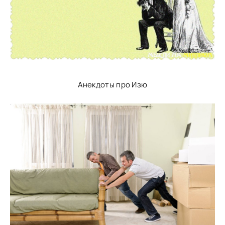
Анекдоты про Изю