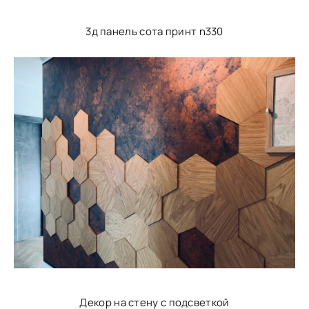
3д панель сота принт n330
Декор на стену с подсветкой