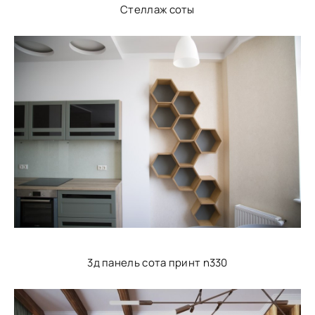
Стеллаж соты
3д панель сота принт n330