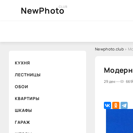
CLUB
NewPhoto
Newphoto.club
» Мо
КУХНЯ
Модерни
ЛЕСТНИЦЫ
29 дек
---
669
ОБОИ
КВАРТИРЫ
ШКАФЫ
ГАРАЖ