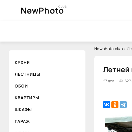
CLUB
NewPhoto
Newphoto.club
» Ле
КУХНЯ
Летней 
ЛЕСТНИЦЫ
27 дек
---
627
ОБОИ
КВАРТИРЫ
ШКАФЫ
ГАРАЖ