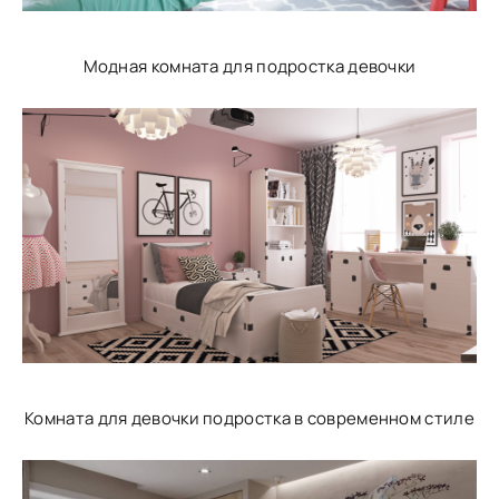
Модная комната для подростка девочки
Комната для девочки подростка в современном стиле