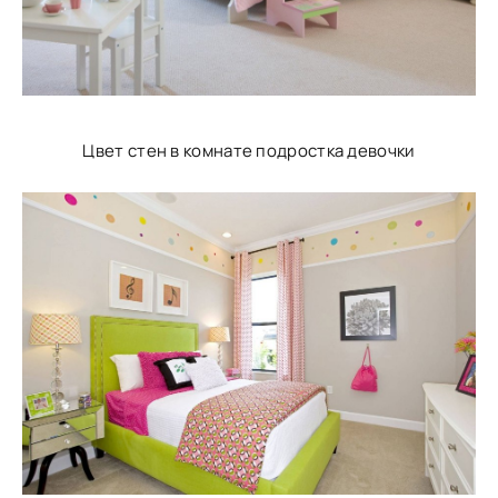
Цвет стен в комнате подростка девочки