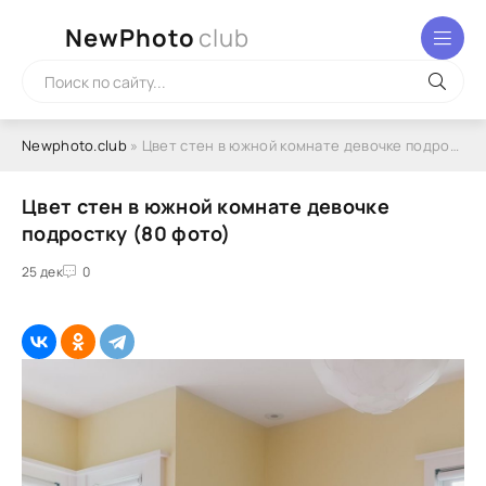
NewPhoto
club
Newphoto.club
» Цвет стен в южной комнате девочке подростку (80 фото)
Цвет стен в южной комнате девочке
подростку (80 фото)
25 дек
0