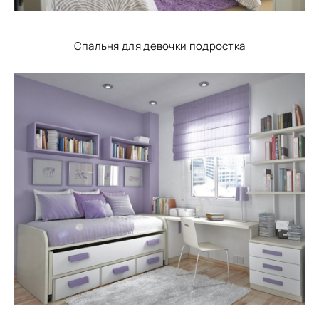
Спальня для девочки подростка