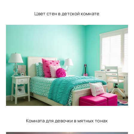
Цвет стен в детской комнате
Комната для девочки в мятных тонах