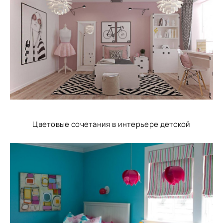
Цветовые сочетания в интерьере детской