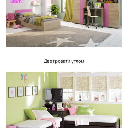
Две кровати углом