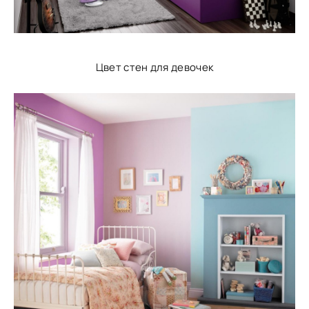
Цвет стен для девочек