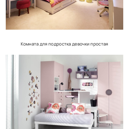
Комната для подростка девочки простая