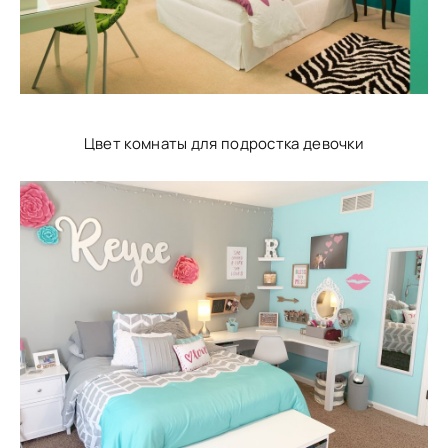
Цвет комнаты для подростка девочки