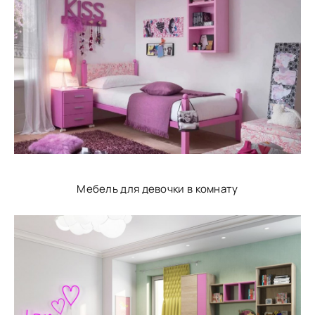
Мебель для девочки в комнату