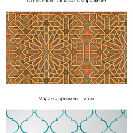
Отель Palais Namaskar в Марракеше
Марокко орнамент Гирих