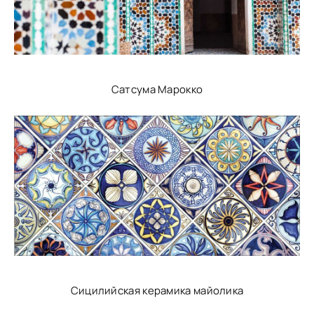
Сатсума Марокко
Сицилийская керамика майолика