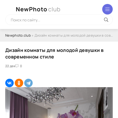
NewPhoto
club
Newphoto.club
» Дизайн комнаты для молодой девушки в современном стиле
Дизайн комнаты для молодой девушки в
современном стиле
22 дек
0