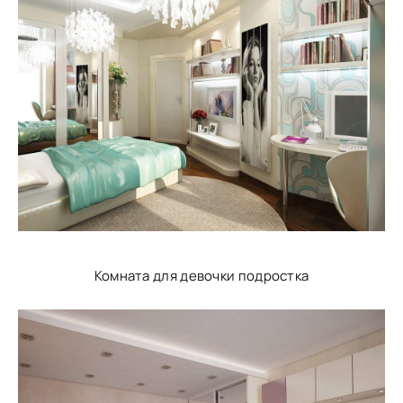
Комната для девочки подростка