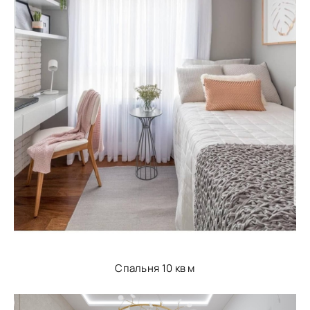
Спальня 10 кв м