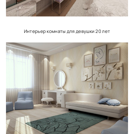
Интерьер комнаты для девушки 20 лет