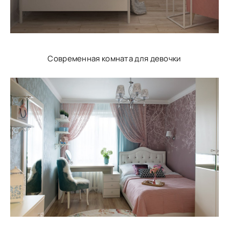
Современная комната для девочки