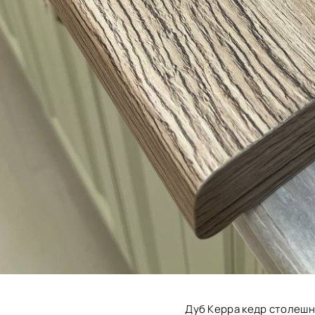
Дуб Керра кедр столеш