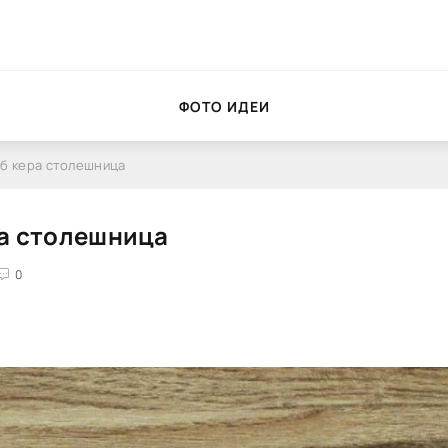
ФОТО ИДЕИ
б кера столешница
ра столешница
0