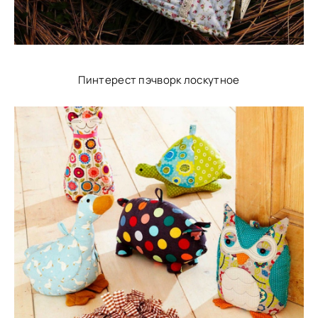
Пинтерест пэчворк лоскутное