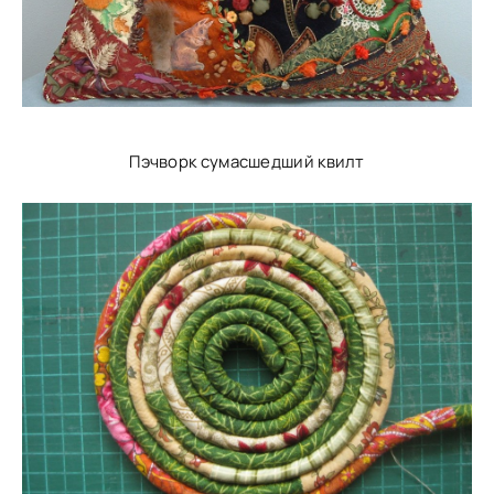
Пэчворк сумасшедший квилт