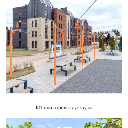
КП парк апрель таунхаусы