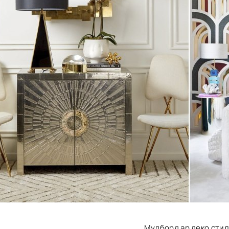
Мудборд ар деко стил