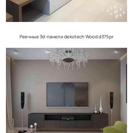
Реечные 3d-панели dekotech Wood d375pr