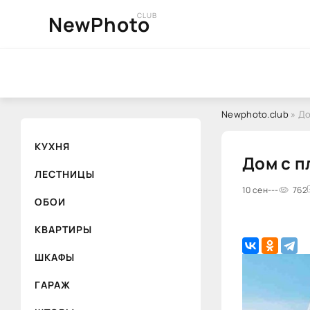
CLUB
NewPhoto
Newphoto.club
» До
КУХНЯ
Дом с п
ЛЕСТНИЦЫ
10 сен
---
762
ОБОИ
КВАРТИРЫ
ШКАФЫ
ГАРАЖ