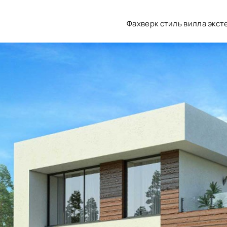
Фахверк стиль вилла экст