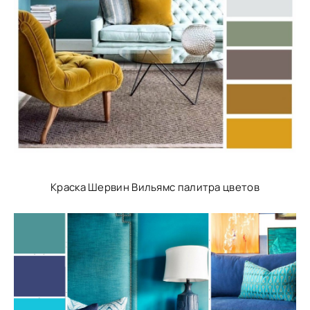
Краска Шервин Вильямс палитра цветов