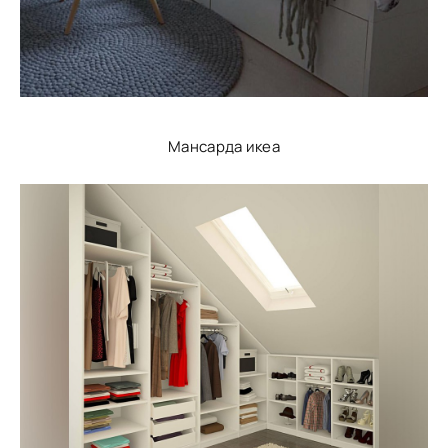
Мансарда икеа