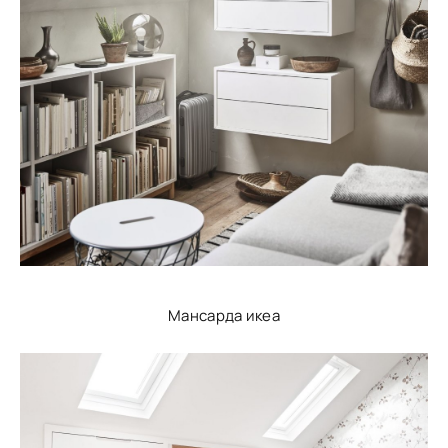
Мансарда икеа