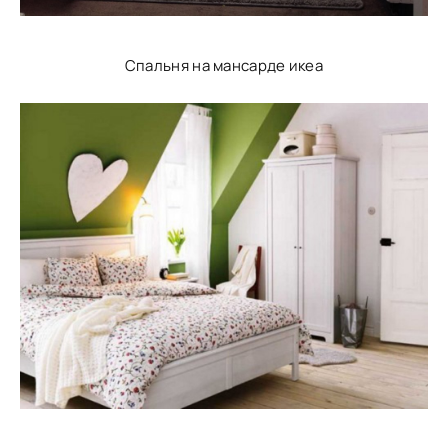
Спальня на мансарде икеа