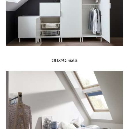
ОПХУС икеа