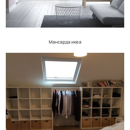
Мансарда икеа