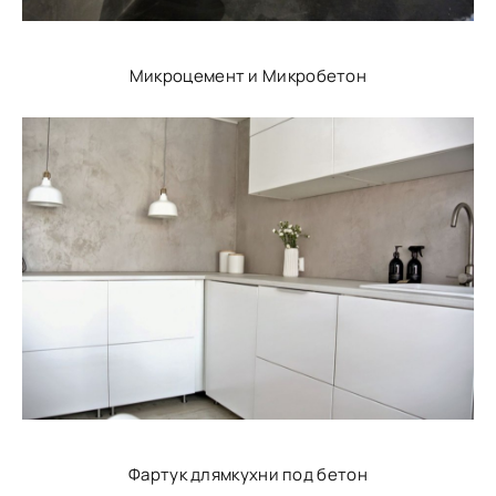
Микроцемент и Микробетон
Фартук длямкухни под бетон