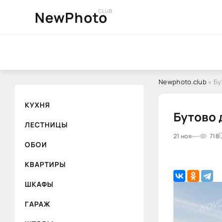
CLUB
NewPhoto
Newphoto.club
» Бу
КУХНЯ
Бутово 
ЛЕСТНИЦЫ
21 ноя
---
718
ОБОИ
КВАРТИРЫ
ШКАФЫ
ГАРАЖ